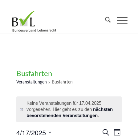
Busfahrten
Veranstaltungen
Busfahrten
Veranstaltungen
Keine Veranstaltungen für 17.04.2025
für
vorgesehen. Hier geht es zu den
nächsten
Hinweis
17.04.2025
bevorstehenden Veranstaltungen
.
Veransta
4/17/2025
Veranst
Suche
Tag
Ansicht