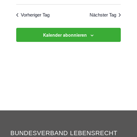
Suche
Datum
Navigat
und
wählen.
Vorheriger Tag
Nächster Tag
Ansichten
Navigati
Kalender abonnieren
BUNDESVERBAND LEBENSRECHT