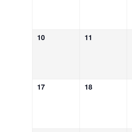
0
0
10
11
Veranstaltungen,
Veranstaltung
0
0
17
18
Veranstaltungen,
Veranstaltung