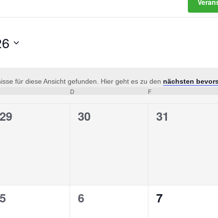
Veran
26
sse für diese Ansicht gefunden. Hier geht es zu den
nächsten bevor
Hinweis
ittwoch
D
Donnerstag
F
Freitag
0
0
0
29
30
31
en,
Veranstaltungen,
Veranstaltungen,
Veranstalt
0
0
0
5
6
7
en,
Veranstaltungen,
Veranstaltungen,
Veranstalt