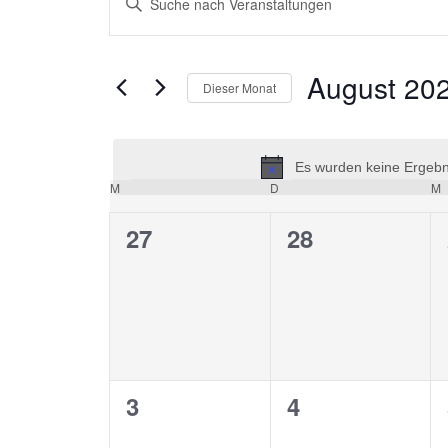
Suche
Schlüsselwort
und
eingeben.
Ansichten,
Suche
August 20
Dieser Monat
nach
Navigation
Veranstaltungen
Datum
Schlüsselwort.
wählen.
Es wurden keine Ergebni
Kalender
M
Montag
D
Dienstag
M
M
von
0
0
27
28
Veranstaltungen
Veranstaltungen,
Veranstaltung
0
0
3
4
Veranstaltungen,
Veranstaltung