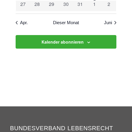
Veranstaltungen
Veranstaltungen
Veranstaltungen
Veranstaltungen
Veranstaltungen
Veranstaltu
Veranstaltung
0
0
0
0
0
0
0
27
28
29
30
31
1
2
Veranstaltungen
Veranstaltungen
Veranstaltungen
Veranstaltungen
Veranstaltungen
Veranstaltungen
Veranstalt
Apr.
Dieser Monat
Juni
Kalender abonnieren
BUNDESVERBAND LEBENSRECHT