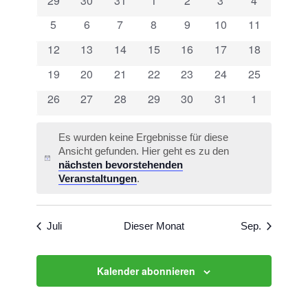
29
30
31
1
2
3
4
Ansichten
Veranstaltungen
Veranstaltungen
Veranstaltungen
Veranstaltungen
Veranstaltungen
Veranstaltungen
Veranstalt
Veranstaltungen
0
0
0
0
0
0
0
5
6
7
8
9
10
11
Navigati
Veranstaltungen
Veranstaltungen
Veranstaltungen
Veranstaltungen
Veranstaltungen
Veranstaltungen
Veranstaltu
0
0
0
0
0
0
0
12
13
14
15
16
17
18
Veranstaltungen
Veranstaltungen
Veranstaltungen
Veranstaltungen
Veranstaltungen
Veranstaltungen
Veranstaltu
0
0
0
0
0
0
0
19
20
21
22
23
24
25
Veranstaltungen
Veranstaltungen
Veranstaltungen
Veranstaltungen
Veranstaltungen
Veranstaltungen
Veranstaltu
0
0
0
0
0
0
0
26
27
28
29
30
31
1
Veranstaltungen
Veranstaltungen
Veranstaltungen
Veranstaltungen
Veranstaltungen
Veranstaltungen
Veranstalt
Es wurden keine Ergebnisse für diese
Ansicht gefunden. Hier geht es zu den
Hinweis
nächsten bevorstehenden
Veranstaltungen
.
Juli
Dieser Monat
Sep.
Kalender abonnieren