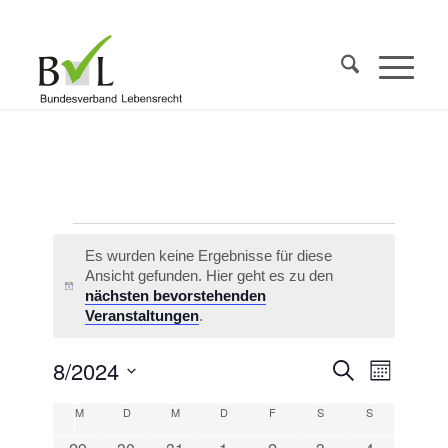
Veranstaltungen
Es wurden keine Ergebnisse für diese
Ansicht gefunden. Hier geht es zu den
Hinweis
nächsten bevorstehenden
Veranstaltungen
.
Veransta
8/2024
Veranst
Suche
Monat
Ansicht
Suche
Datum
Navigat
Kalender
M
Montag
D
Dienstag
M
Mittwoch
D
Donnerstag
F
Freitag
S
Samstag
S
Sonntag
und
wählen.
von
0
0
0
0
0
0
0