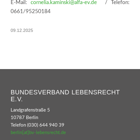
E-Mail:
cornelia.kaminski@alfa-ev.de
/ Telefon:
0661/95250184
09.12.2025
BUNDESVERBAND LEBENSRECHT
E.V.
Landgrafenstraße 5
10787 Berlin
Telefon (030) 644 940 39
berlin[at]bv-lebensrecht.de