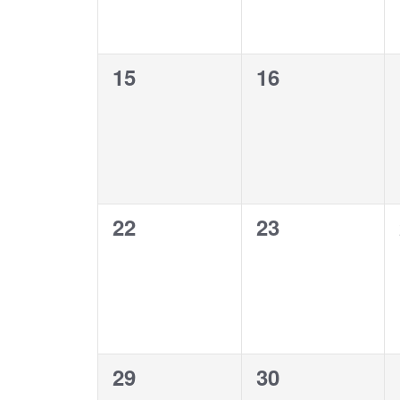
0
0
15
16
Veranstaltungen,
Veranstaltung
0
0
22
23
Veranstaltungen,
Veranstaltung
0
0
29
30