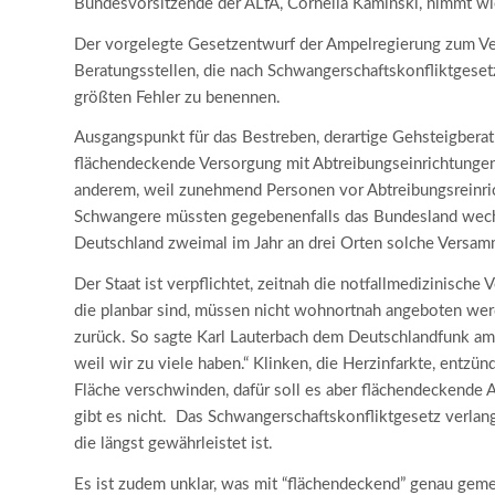
Bundesvorsitzende der ALfA, Cornelia Kaminski, nimmt wie
Der vorgelegte Gesetzentwurf der Ampelregierung zum Ve
Beratungsstellen, die nach Schwangerschaftskonfliktgesetz 
größten Fehler zu benennen.
Ausgangspunkt für das Bestreben, derartige Gehsteigberat
flächendeckende Versorgung mit Abtreibungseinrichtungen
anderem, weil zunehmend Personen vor Abtreibungsreinri
Schwangere müssten gegebenenfalls das Bundesland wechse
Deutschland zweimal im Jahr an drei Orten solche Versa
Der Staat ist verpflichtet, zeitnah die notfallmedizinische 
die planbar sind, müssen nicht wohnortnah angeboten werd
zurück. So sagte Karl Lauterbach dem Deutschlandfunk a
weil wir zu viele haben.“ Klinken, die Herzinfarkte, entzü
Fläche verschwinden, dafür soll es aber flächendeckende A
gibt es nicht. Das Schwangerschaftskonfliktgesetz verlang
die längst gewährleistet ist.
Es ist zudem unklar, was mit “flächendeckend” genau gemei