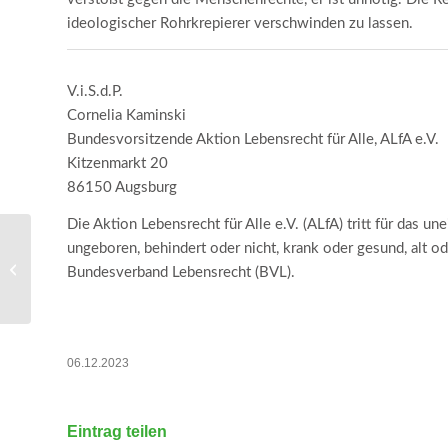
ideologischer Rohrkrepierer verschwinden zu lassen.
V.i.S.d.P.
Cornelia Kaminski
Bundesvorsitzende Aktion Lebensrecht für Alle, ALfA e.V.
Kitzenmarkt 20
86150 Augsburg
Die Aktion Lebensrecht für Alle e.V. (ALfA) tritt für das
ungeboren, behindert oder nicht, krank oder gesund, alt od
CDL: Regierung plant Verbot der
Gehsteigberatung – Frauen im
Bundesverband Lebensrecht (BVL).
Schwangerschaftskonflikt...
06.12.2023
Eintrag teilen