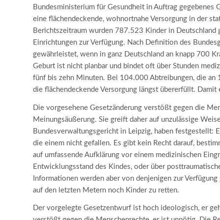
Bundesministerium für Gesundheit in Auftrag gegebenes 
eine flächendeckende, wohnortnahe Versorgung in der stat
Berichtszeitraum wurden 787.523 Kinder in Deutschland g
Einrichtungen zur Verfügung. Nach Definition des Bundes
gewährleistet, wenn in ganz Deutschland an knapp 700 K
Geburt ist nicht planbar und bindet oft über Stunden mediz
fünf bis zehn Minuten. Bei 104.000 Abtreibungen, die an
die flächendeckende Versorgung längst übererfüllt. Damit 
Die vorgesehene Gesetzänderung verstößt gegen die Mens
Meinungsäußerung. Sie greift daher auf unzulässige Weise 
Bundesverwaltungsgericht in Leipzig, haben festgestellt: E
die einem nicht gefallen. Es gibt kein Recht darauf, best
auf umfassende Aufklärung vor einem medizinischen Eingri
Entwicklungsstand des Kindes, oder über posttraumatisch
Informationen werden aber von denjenigen zur Verfügung g
auf den letzten Metern noch Kinder zu retten.
Der vorgelegte Gesetzentwurf ist hoch ideologisch, er ge
verstößt gegen die Menschenrechte, er ist unnötig. Die Regi