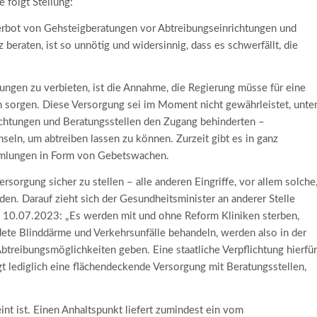
 folgt Stellung:
rbot von Gehsteigberatungen vor Abtreibungseinrichtungen und
beraten, ist so unnötig und widersinnig, dass es schwerfällt, die
ungen zu verbieten, ist die Annahme, die Regierung müsse für eine
 sorgen. Diese Versorgung sei im Moment nicht gewährleistet, unte
chtungen und Beratungsstellen den Zugang behinderten –
ln, um abtreiben lassen zu können. Zurzeit gibt es in ganz
mmlungen in Form von Gebetswachen.
Versorgung sicher zu stellen – alle anderen Eingriffe, vor allem solche
en. Darauf zieht sich der Gesundheitsminister an anderer Stelle
m 10.07.2023: „Es werden mit und ohne Reform Kliniken sterben,
ndete Blinddärme und Verkehrsunfälle behandeln, werden also in der
btreibungsmöglichkeiten geben. Eine staatliche Verpflichtung hierfür
t lediglich eine flächendeckende Versorgung mit Beratungsstellen,
nt ist. Einen Anhaltspunkt liefert zumindest ein vom