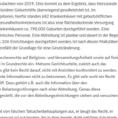
Gutachten von 2019. Dies kommt zu dem Ergebnis, dass hierzulande
ionären Geburtshilfe überwiegend gewährleistet ist. Im
eboren, hierfür standen 682 Krankenhäuser mit geburtshilflichen
gesundheitsministeriums ist also eine flächendeckende Versorgung
rankenhäusern ca. 790.000 Geburten durchgeführt werden. Eine
inisches Personal. Eine Abtreibung ist planbar und dauert in der Rege
 1.106 Einrichtungen durchgeführt werden, ist nach diesen Maßstäbe
entfällt die Grundlage für eine Gesetzänderung.
chenrechte auf Religions- und Versammlungsfreiheit sowie auf frei
in Grundrechte ein. Mehrere Gerichtsurteile, zuletzt auch das
s gibt kein Recht darauf, nicht mit Ansichten konfrontiert zu werden,
immte Informationen nicht zu bekommen. Es gibt sehr wohl ein Recht
ff. Dazu gehört z.B. auch die Information über den
e Belastungsstörungen nach einer Abtreibung. Genau diese
estellt, die vor den Abtreibungseinrichtungen stehen und versuchen
ht von falschen Tatsachenbehauptungen aus, er beugt das Recht, er
erung ist gut beraten, ihn in ihrer bereits dicht gefüllten Schublade