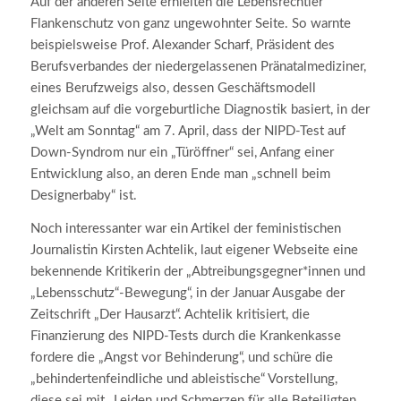
Auf der anderen Seite erhielten die Lebensrechtler
Flankenschutz von ganz ungewohnter Seite. So warnte
beispielsweise Prof. Alexander Scharf, Präsident des
Berufsverbandes der niedergelassenen Pränatalmediziner,
eines Berufzweigs also, dessen Geschäftsmodell
gleichsam auf die vorgeburtliche Diagnostik basiert, in der
„Welt am Sonntag“ am 7. April, dass der NIPD-Test auf
Down-Syndrom nur ein „Türöffner“ sei, Anfang einer
Entwicklung also, an deren Ende man „schnell beim
Designerbaby“ ist.
Noch interessanter war ein Artikel der feministischen
Journalistin Kirsten Achtelik, laut eigener Webseite eine
bekennende Kritikerin der „Abtreibungsgegner*innen und
„Lebensschutz“-Bewegung“, in der Januar Ausgabe der
Zeitschrift „Der Hausarzt“. Achtelik kritisiert, die
Finanzierung des NIPD-Tests durch die Krankenkasse
fordere die „Angst vor Behinderung“, und schüre die
„behindertenfeindliche und ableistische“ Vorstellung,
diese sei mit „Leiden und Schmerzen für alle Beteiligten