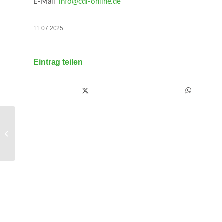
E-Mail:
info@cdl-online.de
11.07.2025
Eintrag teilen
ALfA begrüßt Entscheidung der
CDU/CSU, Brosius-Gersdorf die
Unterstützung...