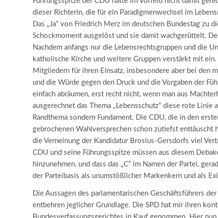
Führungsspitze der CDU hatte im Vorfeld nicht damit gerec
dieser Richterin, die für ein Paradigmenwechsel im Lebens
Das „Ja“ von Friedrich Merz im deutschen Bundestag zu di
Schockmoment ausgelöst und sie damit wachgerüttelt. De
Nachdem anfangs nur die Lebensrechtsgruppen und die Uni
katholische Kirche und weitere Gruppen verstärkt mit ein. 
Mitgliedern für ihren Einsatz, insbesondere aber bei den
und die Würde gegen den Druck und die Vorgaben der Führ
einfach abräumen, erst recht nicht, wenn man aus Machter
ausgerechnet das Thema „Lebensschutz“ diese rote Linie au
Randthema sondern Fundament. Die CDU, die in den erste
gebrochenen Wahlversprechen schon zutiefst enttäuscht ha
die Verneinung der Kandidatur Brosius-Gersdorfs viel Ve
CDU und seine Führungsspitze müssen aus diesem Debakel le
hinzunehmen, und dass das „C“ im Namen der Partei, gera
der Parteibasis als unumstößlicher Markenkern und als Ex
Die Aussagen des parlamentarischen Geschäftsführers der
entbehren jeglicher Grundlage. Die SPD hat mir ihren ko
Bundesverfassungsgerichtes in Kauf genommen. Hier nun d