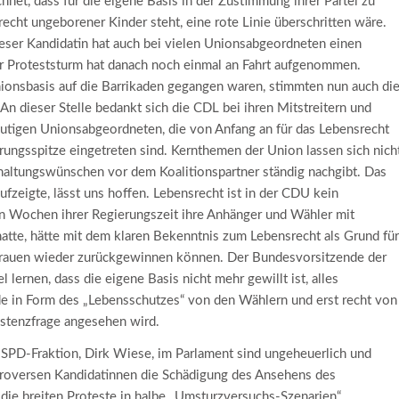
hnet, dass für die eigene Basis in der Zustimmung ihrer Partei zu
recht ungeborener Kinder steht, eine rote Linie überschritten wäre.
eser Kandidatin hat auch bei vielen Unionsabgeordneten einen
r Proteststurm hat danach noch einmal an Fahrt aufgenommen.
onsbasis auf die Barrikaden gegangen waren, stimmten nun auch di
An dieser Stelle bedankt sich die CDL bei ihren Mitstreitern und
 mutigen Unionsabgeordneten, die von Anfang an für das Lebensrecht
ungsspitze eingetreten sind. Kernthemen der Union lassen sich nich
haltungswünschen vor dem Koalitionspartner ständig nachgibt. Das
fzeigte, lässt uns hoffen. Lebensrecht ist in der CDU kein
n Wochen ihrer Regierungszeit ihre Anhänger und Wähler mit
tte, hätte mit dem klaren Bekenntnis zum Lebensrecht als Grund für
rtrauen wieder zurückgewinnen können. Der Bundesvorsitzende der
rnen, dass die eigene Basis nicht mehr gewillt ist, alles
de in Form des „Lebensschutzes“ von den Wählern und erst recht von
istenzfrage angesehen wird.
 SPD-Fraktion, Dirk Wiese, im Parlament sind ungeheuerlich und
ntroversen Kandidatinnen die Schädigung des Ansehens des
ie breiten Proteste in halbe „Umsturzversuchs-Szenarien“