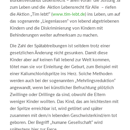
Bundesverbands Lebensrecht – allen voran die Stiftung Ja
zum Leben und die Aktion Lebensrecht für Alle – riefen
die Aktion „Tim lebt!“ (
www.tim-lebt.de
) ins Leben, um auf
das sogenannte „Liegenlassen“ von lebend abgetriebenen
Kindern und die Diskriminierung von Kindern mit
Behinderungen weiter aufmerksam zu machen.
Die Zahl der Spätabtreibungen ist seitdem trotz einer
gesetzlichen Änderung nicht gesunken. Damit diese
Kinder aber auf keinen Fall lebend zur Welt kommen,
tötet man sie vor Einleitung der Geburt, zum Beispiel mit
einer Kaliumchloridspritze ins Herz. Solche Methoden
werden auch bei der sogenannten „Mehrlingsreduktion“
angewandt, wenn bei künstlicher Befruchtung plötzlich
Zwillinge oder Drillinge da sind, obwohl die Eltern
weniger Kinder wollten. Das Kind, das am leichtesten mit
der Spritze erreichbar ist, wird getötet und später
zusammen mit dem/n lebenden Geschwisterkind/ern tot
geboren. Der Begriff „humane Gesellschaft“ wird
spätestens hier zur Farce.