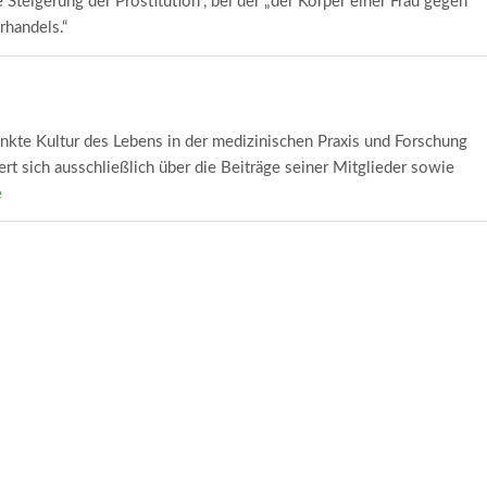
Steigerung der Prostitution“, bei der „der Körper einer Frau gegen
rhandels.“
änkte Kultur des Lebens in der medizinischen Praxis und Forschung
ert sich ausschließlich über die Beiträge seiner Mitglieder sowie
e