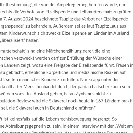
elbstbestimmung“, die von der Ampel­regierung berufen wurde, um
rechts die Verbote von Eizellspende und Leihmutterschaft zu prüfen.
am 7. August 2024
bezeichnete Taupitz das Verbot der Eizellspende
Organspende“ zu behandeln. Außerdem sei es laut Taupitz „aus aus
fülltem Kinder­wunsch sich zwecks Eizellspende an Länder im Ausland
iberalisiert“ hätten.
ihmutterschaft“ sind eine Märchen­erzählung derer, die eine
nschen verzweckt werden darf zur Erfüllung der Wünsche einer
n Ländern zeigt, wozu eine Freigabe der Eizellspende führt. Frauen i
zu gebracht, erhebliche körperliche und medizinische Risiken auf
ht selten männlicher Kunden zu erfüllen. Nur knapp unter der
n knallharter Menschen­handel durch, der patriarchalischer kaum sein
würden sonst ins Ausland gehen, ist an Zynismus nicht zu
pulation Review wird die Sklaverei noch heute in 167 Ländern prakti
sei, die Sklaverei auch in Deutschland einführen.“
 ist keinesfalls auf die Lebens­rechts­bewegung begrenzt. So
ine Ab­treibungs­gegnerin zu sein, in einem Interview mit der „Welt am