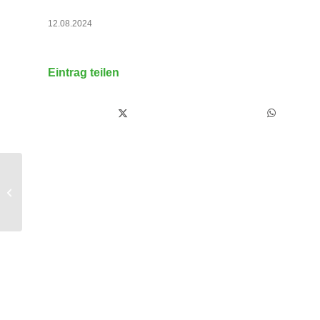
12.08.2024
Eintrag teilen
Gemeinsam für die Würde des
menschlichen Lebens: Bischof Oster
unterstützt...