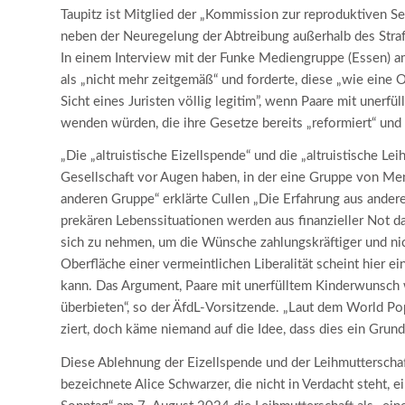
Taupitz ist Mitglied der „Kommission zur reproduktiven S
neben der Neuregelung der Abtreibung außerhalb des Straf
In einem Interview mit der Funke Medien­gruppe (Essen) 
als „nicht mehr zeitgemäß“ und forderte, diese „wie eine 
Sicht eines Juristen völlig legitim”, wenn Paare mit uner
wenden würden, die ihre Gesetze bereits „reformiert“ und „l
„Die „altruistische Eizellspende“ und die „altruistische Le
Gesellschaft vor Augen haben, in der eine Gruppe von Me
anderen Gruppe“ erklärte Cullen „Die Erfahrung aus andere
prekären Lebenssituationen werden aus finanzieller Not da
sich zu nehmen, um die Wünsche zahlungs­kräftiger und nic
Oberfläche einer vermeintlichen Liberalität scheint hier ei
kann. Das Argument, Paare mit unerfülltem Kinder­wunsch 
überbieten“, so der ÄfdL-Vor­sitzende. „Laut dem World Po
ziert, doch käme niemand auf die Idee, dass dies ein Grund 
Diese Ablehnung der Eizellspende und der Leihmutterschaft
bezeichnete Alice Schwarzer, die nicht in Verdacht steht, e