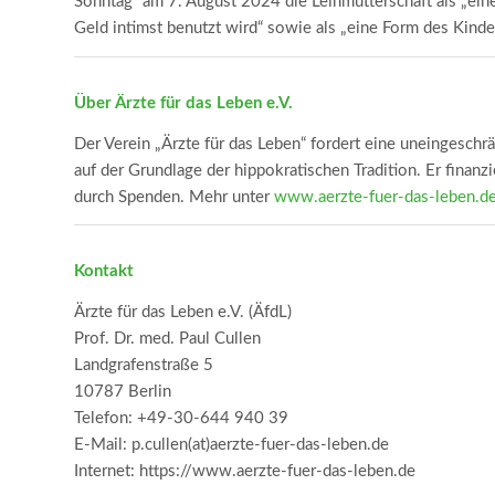
Sonntag“ am 7. August 2024 die Leihmutterschaft als „eine 
Geld intimst benutzt wird“ sowie als „eine Form des Kinde
Über Ärzte für das Leben e.V.
Der Verein „Ärzte für das Leben“ fordert eine uneingeschr
auf der Grundlage der hippokratischen Tradition. Er finanzi
durch Spenden. Mehr unter
www.aerzte-fuer-das-leben.d
Kontakt
Ärzte für das Leben e.V. (ÄfdL)
Prof. Dr. med. Paul Cullen
Landgrafenstraße 5
10787 Berlin
Telefon: +49-30-644 940 39
E-Mail: p.cullen(at)aerzte-fuer-das-leben.de
Internet: https://www.aerzte-fuer-das-leben.de