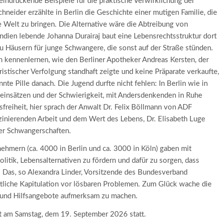
druckende Beispiele für die praktische Verwirklichung der
eider erzählte in Berlin die Geschichte einer mutigen Familie, die
e Welt zu bringen. Die Alternative wäre die Abtreibung von
ndien lebende Johanna Durairaj baut eine Lebensrechtsstruktur dort
zu Häusern für junge Schwangere, die sonst auf der Straße stünden.
kennenlernen, wie den Berliner Apotheker Andreas Kersten, der
istischer Verfolgung standhaft zeigte und keine Präparate verkaufte,
te Pille danach. Die Jugend durfte nicht fehlen: In Berlin wie in
neinsätzen und der Schwierigkeit, mit Andersdenkenden in Ruhe
freiheit, hier sprach der Anwalt Dr. Felix Böllmann von ADF
szinierenden Arbeit und dem Wert des Lebens, Dr. Elisabeth Luge
der Schwangerschaften.
ehmern (ca. 4000 in Berlin und ca. 3000 in Köln) gaben mit
litik, Lebensalternativen zu fördern und dafür zu sorgen, dass
. Das, so Alexandra Linder, Vorsitzende des Bundesverband
aftliche Kapitulation vor lösbaren Problemen. Zum Glück wache die
n und Hilfsangebote aufmerksam zu machen.
et am Samstag, dem 19. September 2026 statt.