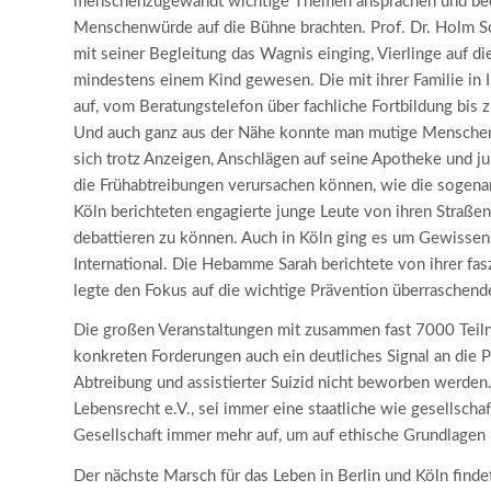
menschenzugewandt wichtige Themen ansprachen und beein
Menschenwürde auf die Bühne brachten. Prof. Dr. Holm Schn
mit seiner Begleitung das Wagnis einging, Vierlinge auf di
mindestens einem Kind gewesen. Die mit ihrer Familie in I
auf, vom Beratungstelefon über fachliche Fortbildung bis 
Und auch ganz aus der Nähe konnte man mutige Menschen 
sich trotz Anzeigen, Anschlägen auf seine Apotheke und jur
die Frühabtreibungen verursachen können, wie die sogenann
Köln berichteten engagierte junge Leute von ihren Straße
debattieren zu können. Auch in Köln ging es um Gewissens
International. Die Hebamme Sarah berichtete von ihrer fa
legte den Fokus auf die wichtige Prävention überraschen
Die großen Veranstaltungen mit zusammen fast 7000 Teiln
konkreten Forderungen auch ein deutliches Signal an die Po
Abtreibung und assistierter Suizid nicht beworben werden
Lebensrecht e.V., sei immer eine staatliche wie gesellsch
Gesellschaft immer mehr auf, um auf ethische Grundlage
Der nächste Marsch für das Leben in Berlin und Köln find