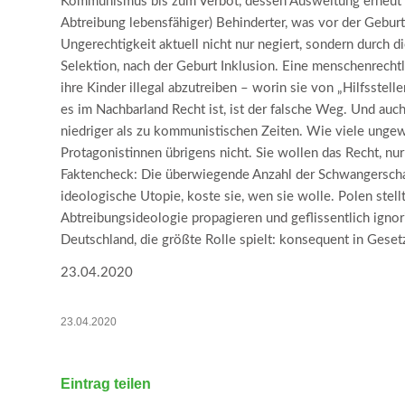
Kommunismus bis zum Verbot, dessen Ausweitung erneut de
Abtreibung lebensfähiger) Behinderter, was vor der Geburt
Ungerechtigkeit aktuell nicht nur negiert, sondern durch d
Selektion, nach der Geburt Inklusion. Eine menschenrecht
ihre Kinder illegal abzutreiben – worin sie von „Hilfsstell
es im Nachbarland Recht ist, ist der falsche Weg. Und auc
niedriger als zu kommunistischen Zeiten. Wie viele ungewo
Protagonistinnen übrigens nicht. Sie wollen das Recht, nu
Faktencheck: Die überwiegende Anzahl der Schwangerschaf
ideologische Utopie, koste sie, wen sie wolle. Polen stell
Abtreibungsideologie propagieren und geflissentlich ignor
Deutschland, die größte Rolle spielt: konsequent in Ge
23.04.2020
23.04.2020
Eintrag teilen