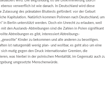
battiert wird. Die Begründung ist die Diskriminierung (durch
 ebenso verwerflich ist wie danach. In Deutschland wird diese
ie Zulassung des pränatalen Bluttests gefördert: vor der Geburt
liche Kapitulation. Natürlich kommen Polinnen nach Deutschland, um
en“ in Berlin unterstützt werden. Doch ein Unrecht zu erlauben, weil
h mit den Auslands-Abtreibungen sind die Zahlen in Polen signifikant
llte Abtreibungen es gibt, interessiert Abtreibungs-
r „gewollte“ Kinder zu bekommen und alle anderen zu beseitigen.
ten ist naturgemäß wenig plan- und wollbar, es geht also um eine
t sich mutig gegen den Druck internationaler Gremien, die
ieren, was hierbei in der polnischen Mentalität, im Gegensatz auch z
setzgebung umgesetzte Menschenwürde.