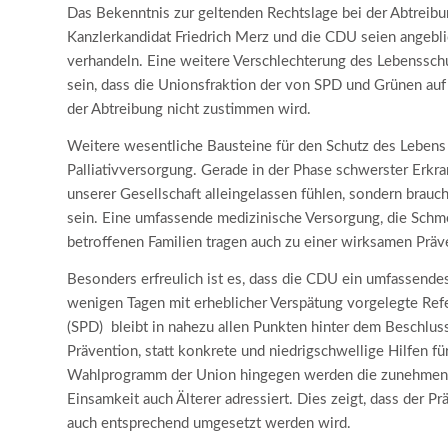
Das Bekenntnis zur geltenden Rechtslage bei der Abtreib
Kanzlerkandidat Friedrich Merz und die CDU seien angeblic
verhandeln. Eine weitere Verschlechterung des Lebensschu
sein, dass die Unionsfraktion der von SPD und Grünen auf
der Abtreibung nicht zustimmen wird.
Weitere wesentliche Bausteine für den Schutz des Lebens
Palliativversorgung. Gerade in der Phase schwerster Erkr
unserer Gesellschaft alleingelassen fühlen, sondern brauc
sein. Eine umfassende medizinische Versorgung, die Schm
betroffenen Familien tragen auch zu einer wirksamen Präve
Besonders erfreulich ist es, dass die CDU ein umfassendes
wenigen Tagen mit erheblicher Verspätung vorgelegte Re
(SPD) bleibt in nahezu allen Punkten hinter dem Beschlu
Prävention, statt konkrete und niedrigschwellige Hilfen f
Wahlprogramm der Union hingegen werden die zunehmend
Einsamkeit auch Älterer adressiert. Dies zeigt, dass de
auch entsprechend umgesetzt werden wird.