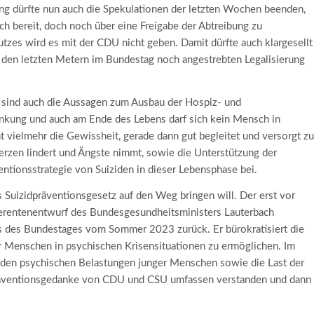
ung dürfte nun auch die Spekulationen der letzten Wochen beenden,
h bereit, doch noch über eine Freigabe der Abtreibung zu
tzes wird es mit der CDU nicht geben. Damit dürfte auch klargesellt
 den letzten Metern im Bundestag noch angestrebten Legalisierung
 sind auch die Aussagen zum Ausbau der Hospiz- und
ankung und auch am Ende des Lebens darf sich kein Mensch in
ht vielmehr die Gewissheit, gerade dann gut begleitet und versorgt zu
erzen lindert und Ängste nimmt, sowie die Unterstützung der
ntionsstrategie von Suiziden in dieser Lebensphase bei.
 Suizidpräventionsgesetz auf den Weg bringen will. Der erst vor
ferentenentwurf des Bundesgesundheitsministers Lauterbach
ss des Bundestages vom Sommer 2023 zurück. Er bürokratisiert die
ür Menschen in psychischen Krisensituationen zu ermöglichen. Im
en psychischen Belastungen junger Menschen sowie die Last der
r Präventionsgedanke von CDU und CSU umfassen verstanden und dann