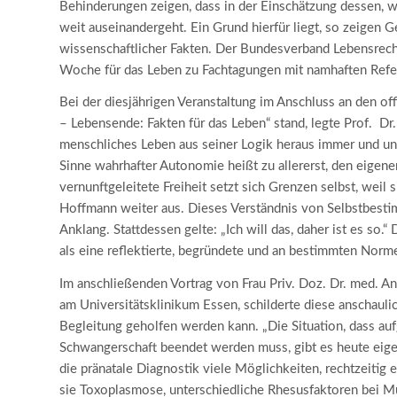
Behinderungen zeigen, dass in der Einschätzung dessen,
weit auseinandergeht. Ein Grund hierfür liegt, so zeigen
wissenschaftlicher Fakten. Der Bundesverband Lebensrech
Woche für das Leben zu Fachtagungen mit namhaften Refe
Bei der diesjährigen Veranstaltung im Anschluss an den of
– Lebensende: Fakten für das Leben“ stand, legte Prof. D
menschliches Leben aus seiner Logik heraus immer und u
Sinne wahrhafter Autonomie heißt zu allererst, den eigene
vernunftgeleitete Freiheit setzt sich Grenzen selbst, weil s
Hoffmann weiter aus. Dieses Verständnis von Selbstbesti
Anklang. Stattdessen gelte: „Ich will das, daher ist es s
als eine reflektierte, begründete und an bestimmten Norm
Im anschließenden Vortrag von Frau Priv. Doz. Dr. med. A
am Universitätsklinikum Essen, schilderte diese anschauli
Begleitung geholfen werden kann. „Die Situation, dass auf
Schwangerschaft beendet werden muss, gibt es heute eigentl
die pränatale Diagnostik viele Möglichkeiten, rechtzeitig 
sie Toxoplasmose, unterschiedliche Rhesusfaktoren bei M