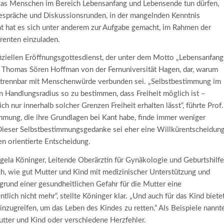
 was Menschen im Bereich Lebensanfang und Lebensende tun dürfen,
 Gespräche und Diskussionsrunden, in der mangelnden Kenntnis
t hat es sich unter anderem zur Aufgabe gemacht, im Rahmen der
renten einzuladen.
fiziellen Eröffnungsgottesdienst, der unter dem Motto „Lebensanfang
r. Thomas Sören Hoffman von der Fernuniversität Hagen, dar, warum
ntrennbar mit Menschenwürde verbunden sei. „Selbstbestimmung im
n Handlungsradius so zu bestimmen, dass Freiheit möglich ist –
ich nur innerhalb solcher Grenzen Freiheit erhalten lässt“, führte Prof.
mmung, die ihre Grundlagen bei Kant habe, finde immer weniger
o.“ Dieser Selbstbestimmungsgedanke sei eher eine Willkürentscheidun
en orientierte Entscheidung.
ngela Köninger, Leitende Oberärztin für Gynäkologie und Geburtshilfe
ch, wie gut Mutter und Kind mit medizinischer Unterstützung und
grund einer gesundheitlichen Gefahr für die Mutter eine
ich nicht mehr“, stellte Köninger klar. „Und auch für das Kind biete
einzugreifen, um das Leben des Kindes zu retten.“ Als Beispiele nannt
utter und Kind oder verschiedene Herzfehler.