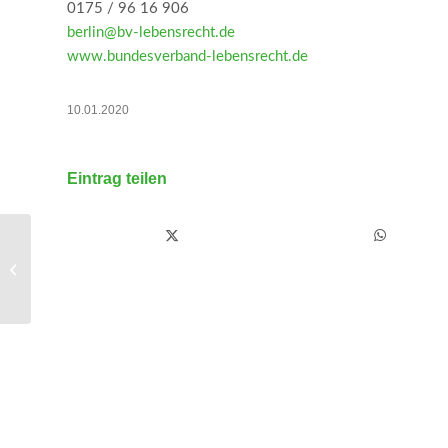
0175 / 96 16 906
berlin@bv-lebensrecht.de
www.bundesverband-lebensrecht.de
10.01.2020
Eintrag teilen
Intolerante Linksextremisten bringen
Familie eines Journalisten in Gefahr