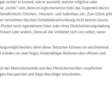
al, woher er kommt, wie er aussieht, welche religiöse oder
das „rechts“ sein, dann ist logischerweise links das Gegenteil davon,
rfeindlichkeit, Christen-, Moslem- und Judenhass etc. Zum Glück gibt
r versuchten falschen Schubladeneinordnung nicht beirren lassen,
r Phobie noch irgendeinem Hass oder einer Diskriminierungshaltung
auen oder andere. Denn all das verbietet sich von selbst, wenn
ungsmöglichkeiten, denn diese Tatsachen können sie anscheinend
 würden sie statt feiger, hinterhältiger Aktionen den offenen und
sich der Menschenwürde und den Menschenrechten verpflichtet
gegen Hassparolen und feige Anschläge einzutreten.