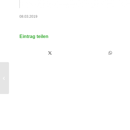
08.03.2019
Eintrag teilen
Pressemitteilung der
Christdemokraten für das Leben,
Bayern Christiane Lambrecht,...