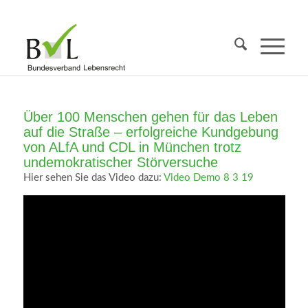
Über 100 Menschen gehen für das Leben
auf die Straße – erfolgreiche Kundgebung
von ALfA und CDL in München trotz
undemokratischer Störversuche
Hier sehen Sie das Video dazu:
Video Demo 8 3 19